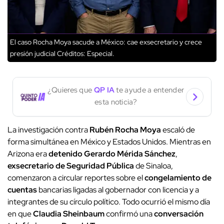
El caso Rocha Moya sacude a México: cae exsecretario y crece
presión judicial
Créditos: Especial.
¿Quieres que
QP IA
te ayude a entender
esta noticia?
La investigación contra
Rubén Rocha Moya
escaló de
forma simultánea en México y Estados Unidos. Mientras en
Arizona era
detenido Gerardo Mérida Sánchez
,
exsecretario de Seguridad Pública
de Sinaloa,
comenzaron a circular reportes sobre el
congelamiento de
cuentas
bancarias ligadas al gobernador con licencia y a
integrantes de su círculo político. Todo ocurrió el mismo día
en que
Claudia Sheinbaum
confirmó una
conversación