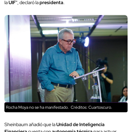
la
UIF
", declaró la
presidenta
.
Rocha Moya no se ha manifestado.
Créditos: Cuartoscuro.
Sheinbaum añadió que la
Unidad de Inteligencia
Financiera
cuenta con
autonomía técnica
para actuar