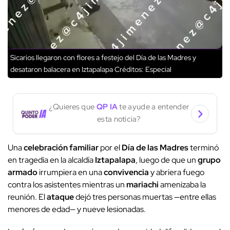
Sicarios llegaron con flores a festejo del Día de las Madres y
desataron balacera en Iztapalapa
Créditos: Especial
¿Quieres que
QP IA
te ayude a entender
esta noticia?
Una
celebración familiar
por el
Día de las Madres
terminó
en tragedia en la alcaldía
Iztapalapa
, luego de que un
grupo
armado
irrumpiera en una
convivencia
y abriera fuego
contra los asistentes mientras un
mariachi
amenizaba la
reunión. El
ataque
dejó tres personas muertas —entre ellas
menores de edad— y nueve lesionadas.