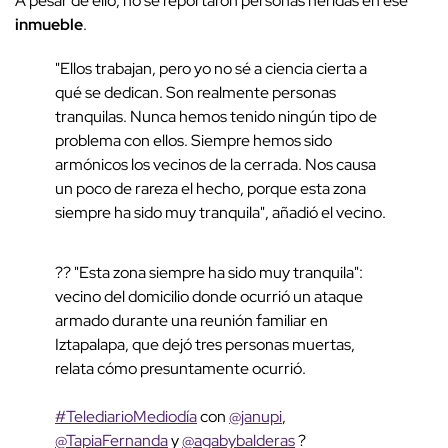
A pesar de ello, no se reportaron personas heridas en ese
inmueble
.
"Ellos trabajan, pero yo no sé a ciencia cierta a
qué se dedican. Son realmente personas
tranquilas. Nunca hemos tenido ningún tipo de
problema con ellos. Siempre hemos sido
armónicos los vecinos de la cerrada. Nos causa
un poco de rareza el hecho, porque esta zona
siempre ha sido muy tranquila", añadió el vecino.
?? "Esta zona siempre ha sido muy tranquila":
vecino del domicilio donde ocurrió un ataque
armado durante una reunión familiar en
Iztapalapa, que dejó tres personas muertas,
relata cómo presuntamente ocurrió.
#TelediarioMediodía
con
@janupi
,
@TapiaFernanda
y
@agabybalderas
?