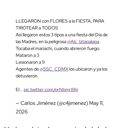
LLEGARON con FLORES a la FIESTA, PARA
TIROTEAR a TODOS
Así llegaron estos 3 tipos a una fiesta del Día de
las Madres, en la peligrosa
@Alc_Iztapalapa
.
Tocaba el mariachi, cuando abrieron fuego.
Mataron a 3
Lesionaron a 9
Agentes de
@SSC_CDMX
los ubicaron y ya los
detuvieron.
El...
pic.twitter.com/orNbmr8lhi
— Carlos Jiménez (@c4jimenez)
May 11,
2026