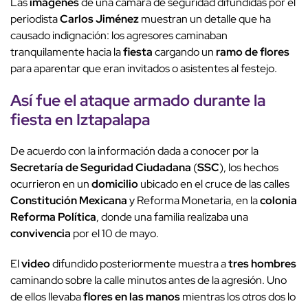
Las
imágenes
de una cámara de seguridad difundidas por el
periodista
Carlos Jiménez
muestran un detalle que ha
causado indignación: los agresores caminaban
tranquilamente hacia la
fiesta
cargando un
ramo de flores
para aparentar que eran invitados o asistentes al festejo.
Así fue el
ataque armado
durante la
fiesta
en
Iztapalapa
De acuerdo con la información dada a conocer por la
Secretaría de Seguridad Ciudadana
(
SSC
), los hechos
ocurrieron en un
domicilio
ubicado en el cruce de las calles
Constitución Mexicana
y Reforma Monetaria, en la
colonia
Reforma Política
, donde una familia realizaba una
convivencia
por el 10 de mayo.
El
video
difundido posteriormente muestra a
tres hombres
caminando sobre la calle minutos antes de la agresión. Uno
de ellos llevaba
flores en las manos
mientras los otros dos lo