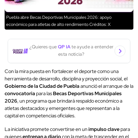
Puebla abre Becas Deportivas Municipales 2026: apoyo
económico para atletas de alto rendimiento
Créditos: X
¿Quieres que
QP IA
te ayude a entender
esta noticia?
Con la mira puesta en fortalecer el deporte como una
herramienta de desarrollo, disciplina y proyección social, el
Gobierno de la Ciudad de Puebla
anunció el arranque de la
convocatoria
para las
Becas Deportivas Municipales
2026
, un programa que brindará respaldo económico a
atletas destacados y emergentes que representan a la
capital en competencias oficiales.
La iniciativa promete convertirse en un
impulso clave
para
quienes
entrenan a diario
con la meta de trascender en el