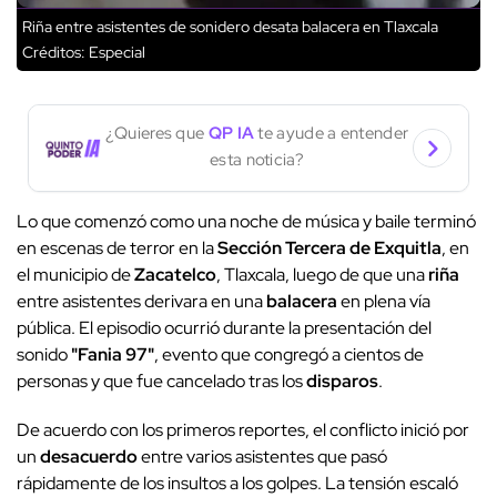
Riña entre asistentes de sonidero desata balacera en Tlaxcala
Créditos: Especial
¿Quieres que
QP IA
te ayude a entender
esta noticia?
Lo que comenzó como una noche de música y baile terminó
en escenas de terror en la
Sección Tercera de Exquitla
, en
el municipio de
Zacatelco
, Tlaxcala, luego de que una
riña
entre asistentes derivara en una
balacera
en plena vía
pública. El episodio ocurrió durante la presentación del
sonido
"Fania 97"
, evento que congregó a cientos de
personas y que fue cancelado tras los
disparos
.
De acuerdo con los primeros reportes, el conflicto inició por
un
desacuerdo
entre varios asistentes que pasó
rápidamente de los insultos a los golpes. La tensión escaló