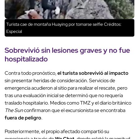
Turista cae de montaña Huaying por tomarse selfie
Créditos:
Especial
Sobrevivió sin lesiones graves y no fue
hospitalizado
Contra todo pronóstico,
el turista sobrevivió al impacto
sin presentar heridas de consideración. Servicios de
emergencia acudieron al sitio para realizar el rescate, pero
tras una evaluación inicial se determinó que no requería
traslado hospitalario. Medios como TMZ y el diario británico
The Sun
confirmaron que el excursionista se encontraba
fuera de peligro
.
Posteriormente, el propio afectado compartió su
experiencia a través de
We Chat
, donde relató la magnitud