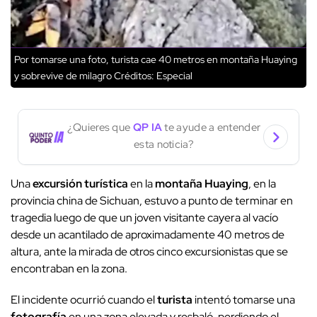
Por tomarse una foto, turista cae 40 metros en montaña Huaying
y sobrevive de milagro
Créditos: Especial
¿Quieres que
QP IA
te ayude a entender
esta noticia?
Una
excursión turística
en la
montaña Huaying
, en la
provincia china de Sichuan, estuvo a punto de terminar en
tragedia luego de que un joven visitante cayera al vacío
desde un acantilado de aproximadamente 40 metros de
altura, ante la mirada de otros cinco excursionistas que se
encontraban en la zona.
El incidente ocurrió cuando el
turista
intentó tomarse una
fotografía
en una zona elevada y resbaló, perdiendo el