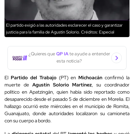
El partido exigió a las autoridades esclarecer el caso y garantizar
justicia para la familia de Agustín Solorio.
Créditos: Especial
¿Quieres que
QP IA
te ayude a entender
esta noticia?
El
Partido del Trabajo
(PT) en
Michoacán
confirmó la
muerte de
Agustín Solorio Martínez
, su coordinador
político en Apatzingán, quien había sido reportado como
desaparecido desde el pasado 5 de diciembre en Morelia. El
hallazgo ocurrió este miércoles en el municipio de Romita,
Guanajuato, donde autoridades localizaron su camioneta
con su cuerpo a bordo.
La
dirigencia estatal
del PT
lamentó los hechos
y envió