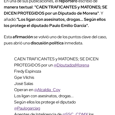
En una de sus publicaciones, el
reportero
escribió de
manera textual
:
"CAEN TRAFICANTES y MATONES; SE
DICEN PROTEGIDOS por un Diputado de Morena"
. Y
añadió:
"Los ligan con asesinatos, drogas... Según ellos
los protege el diputado Paulo Emilio García".
Esta
afirmación
se volvió uno de los puntos clave del caso,
pues abrió una
discusión política
inmediata.
CAEN TRAFICANTES y MATONES; SE DICEN
PROTEGIDOS por un
@DiputadosMorena
Fredy Espinoza
Gpe Vilchis
José Salas
Operan en
@Alcaldia_Coy
Los ligan con asesinatos, drogas...
Según ellos los protege el diputado
@Paulogarciag
Agentes de Inteligencia de
@SSC_CDMX
los