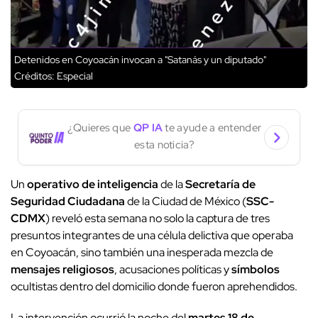
Detenidos en Coyoacán invocan a "Satanás y un diputado"
Créditos: Especial
¿Quieres que
QP IA
te ayude a entender
esta noticia?
Un
operativo de inteligencia
de la
Secretaría de
Seguridad Ciudadana
de la Ciudad de México (
SSC-
CDMX
) reveló esta semana no solo la captura de tres
presuntos integrantes de una célula delictiva que operaba
en Coyoacán, sino también una inesperada mezcla de
mensajes religiosos
, acusaciones políticas y
símbolos
ocultistas dentro del domicilio donde fueron aprehendidos.
La intervención ocurrió la noche del
martes 18 de