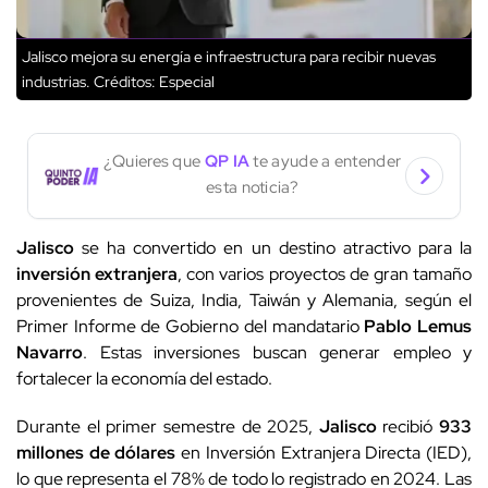
Jalisco mejora su energía e infraestructura para recibir nuevas
industrias.
Créditos: Especial
¿Quieres que
QP IA
te ayude a entender
esta noticia?
Jalisco
se ha convertido en un destino atractivo para la
inversión extranjera
, con varios proyectos de gran tamaño
provenientes de Suiza, India, Taiwán y Alemania, según el
Primer Informe de Gobierno del mandatario
Pablo Lemus
Navarro
. Estas inversiones buscan generar empleo y
fortalecer la economía del estado.
Durante el primer semestre de 2025,
Jalisco
recibió
933
millones de dólares
en Inversión Extranjera Directa (IED),
lo que representa el 78% de todo lo registrado en 2024. Las