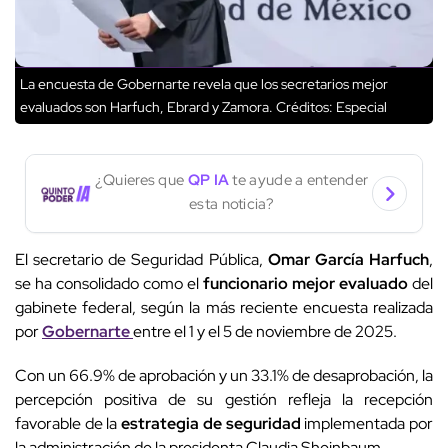
La encuesta de Gobernarte revela que los secretarios mejor
evaluados son Harfuch, Ebrard y Zamora.
Créditos: Especial
¿Quieres que
QP IA
te ayude a entender
esta noticia?
El secretario de Seguridad Pública,
Omar García Harfuch
,
se ha consolidado como el
funcionario mejor evaluado
del
gabinete federal, según la más reciente encuesta realizada
por
Gobernarte
entre el 1 y el 5 de noviembre de 2025.
Con un 66.9% de aprobación y un 33.1% de desaprobación, la
percepción positiva de su gestión refleja la recepción
favorable de la
estrategia de seguridad
implementada por
la administración de la presidenta Claudia Sheinbaum.