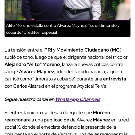
Alito Moreno estalla contra Álvarez Máynez: "Es un timorato y
cobarde"
Créditos: Especial
La tensión entre el
PRI
y
Movimiento Ciudadano
(
MC
)
subió de tono, luego de que el dirigente nacional del tricolor,
Alejandro "Alito" Moreno
, lanzara nuevas críticas contra
Jorge Álvarez Máynez
, líder del partido naranja, a quien
calificó como "timorato y cobarde" durante una
entrevista
con Carlos Alazraki en el programa Atypical Te Ve.
Sigue nuestro canal en
WhatsApp Channels
El enfrentamiento se desató luego de que
Moreno
reaccionara
a una
publicación
de Álvarez
Máynez
en la red
social X, donde el emecista defendió la presencia de la
presidenta en el norte de Veracruz, una de las regiones más