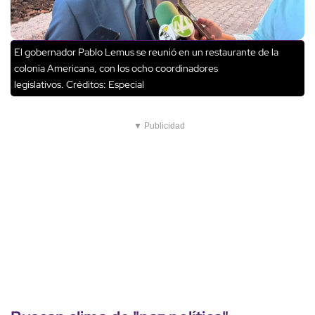
El gobernador Pablo Lemus se reunió en un restaurante de la
colonia Americana, con los ocho coordinadores
legislativos.
Créditos: Especial
▼ Publicidad