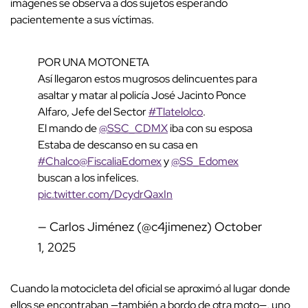
imágenes se observa a dos sujetos esperando
pacientemente a sus víctimas.
POR UNA MOTONETA
Así llegaron estos mugrosos delincuentes para
asaltar y matar al policía José Jacinto Ponce
Alfaro, Jefe del Sector
#Tlatelolco
.
El mando de
@SSC_CDMX
iba con su esposa
Estaba de descanso en su casa en
#Chalco
@FiscaliaEdomex
y
@SS_Edomex
buscan a los infelices.
pic.twitter.com/DcydrQaxIn
— Carlos Jiménez (@c4jimenez)
October
1, 2025
Cuando la motocicleta del oficial se aproximó al lugar donde
ellos se encontraban —también a bordo de otra moto—, uno