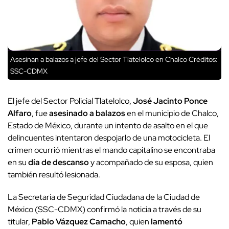
Asesinan a balazos a jefe del Sector Tlatelolco en Chalco
Créditos:
SSC-CDMX
El jefe del Sector Policial Tlatelolco,
José Jacinto Ponce
Alfaro
, fue
asesinado a balazos
en el municipio de Chalco,
Estado de México, durante un intento de asalto en el que
delincuentes intentaron despojarlo de una motocicleta. El
crimen ocurrió mientras el mando capitalino se encontraba
en su
día de descanso
y acompañado de su esposa, quien
también resultó lesionada.
La Secretaría de Seguridad Ciudadana de la Ciudad de
México (SSC-CDMX) confirmó la noticia a través de su
titular,
Pablo Vázquez Camacho
, quien
lamentó