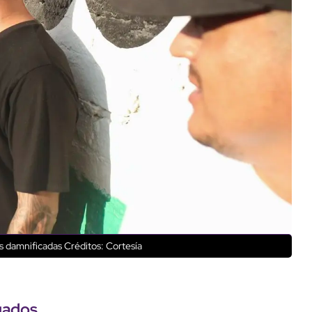
as damnificadas
Créditos: Cortesía
gados