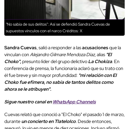
"No sabía de sus delitos": Así se defendió Sandra Cuevas de
supuestos vínculos con el narco
Créditos: X
Sandra Cuevas
, salió a responder a las
acusaciones
que la
vinculan con
Alejandro Gilmare Mendoza Díaz
, alias
"El
Choko",
presunto líder del grupo delictivo
La Chokiza
. En
conferencia de prensa, la funcionaria aclaró que su trato con
él fue breve y sin mayor profundidad:
"mi relación con El
Choko fue efímera, no sabía de tantos delitos como
ahora se le atribuyen".
Sigue nuestro canal en
WhatsApp Channels
Cuevas relató que conoció a "El Choko" el pasado 1 de marzo,
durante
un concierto en Tlatelolco
. Desde entonces,
aseguró, lo vio en menos de diez ocasiones. Incluso afirmó