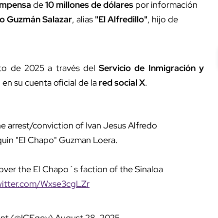
ompensa
de
10 millones de dólares
por información
do Guzmán Salazar
, alias
"El Alfredillo"
, hijo de
sto de 2025 a través del
Servicio de Inmigración y
a
en su cuenta oficial de la
red social X
.
 arrest/conviction of Ivan Jesus Alfredo
quin "El Chapo" Guzman Loera.
over the El Chapo´s faction of the Sinaloa
witter.com/Wxse3cgLZr
ent (@ICEgov)
August 28, 2025