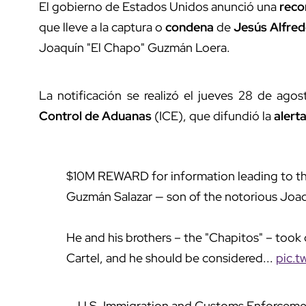
El gobierno de Estados Unidos anunció una
rec
que lleve a la captura o
condena
de
Jesús Alfre
Joaquín "El Chapo" Guzmán Loera.
La notificación se realizó el jueves 28 de ago
Control de Aduanas
(ICE), que difundió la
alert
$10M REWARD for information leading to the
Guzmán Salazar — son of the notorious Joa
He and his brothers – the "Chapitos" – took 
Cartel, and he should be considered...
pic.t
— U.S. Immigration and Customs Enforcem