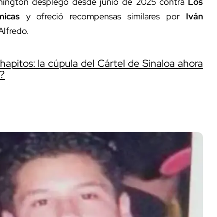
ington desplegó desde junio de 2025 contra
Los
micas
y ofreció recompensas similares por
Iván
Alfredo.
hapitos: la cúpula del Cártel de Sinaloa ahora
o?