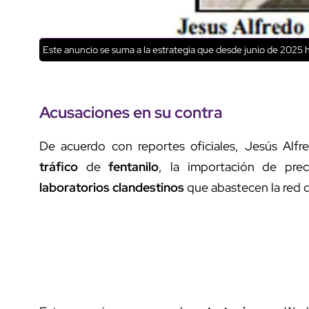
Este anuncio se suma a la estrategia que desde junio de 2025
Acusaciones en su contra
De acuerdo con reportes oficiales, Jesús Alf
tráfico
de
fentanilo
, la importación de pre
laboratorios clandestinos
que abastecen la red d