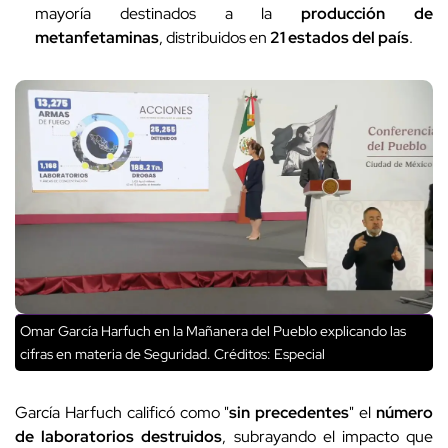
mayoría destinados a la
producción de
metanfetaminas
, distribuidos en
21 estados del país
.
Omar García Harfuch en la Mañanera del Pueblo explicando las
cifras en materia de Seguridad.
Créditos: Especial
García Harfuch calificó como "
sin precedentes
" el
número
de laboratorios destruidos
, subrayando el impacto que