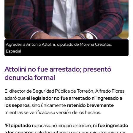
Agreden a Antonio Attolini, diputado de Morena
Créditos:
Especial
Attolini no fue arrestado; presentó
denuncia formal
El director de Seguridad Pública de Torreón, Alfredo Flores,
aclaró que
el legislador no fue arrestado ni ingresado a
los separos
, sino únicamente
retenido brevemente
mientras se verificaba su versión de los hechos.
"El
diputado
no ocasionó ningún disturbio,
ni fue ingresado
a los separos
; solo fue retenido por unos minutos mientras