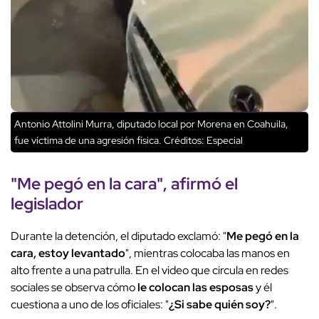
Antonio Attolini Murra, diputado local por Morena en Coahuila,
fue víctima de una agresión física.
Créditos: Especial
"Me pegó en la cara", afirmó el
legislador
Durante la detención, el diputado exclamó: "
Me pegó en la
cara, estoy levantado
", mientras colocaba las manos en
alto frente a una patrulla. En el video que circula en redes
sociales se observa cómo
le colocan las esposas
y él
cuestiona a uno de los oficiales: "
¿Si sabe quién soy?
".