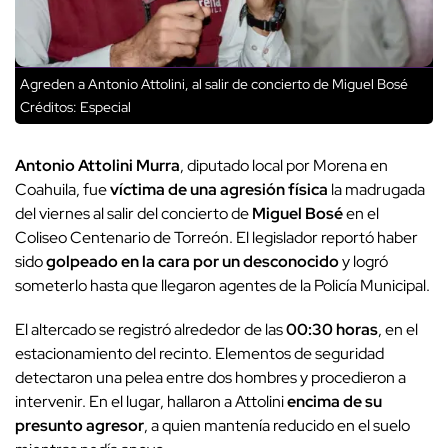
Agreden a Antonio Attolini, al salir de concierto de Miguel Bosé
Créditos: Especial
Antonio Attolini Murra
, diputado local por Morena en
Coahuila, fue
víctima de una agresión física
la madrugada
del viernes al salir del concierto de
Miguel Bosé
en el
Coliseo Centenario de Torreón. El legislador reportó haber
sido
golpeado en la cara por un desconocido
y logró
someterlo hasta que llegaron agentes de la Policía Municipal.
El altercado se registró alrededor de las
00:30 horas
, en el
estacionamiento del recinto. Elementos de seguridad
detectaron una pelea entre dos hombres y procedieron a
intervenir. En el lugar, hallaron a Attolini
encima de su
presunto agresor
, a quien mantenía reducido en el suelo