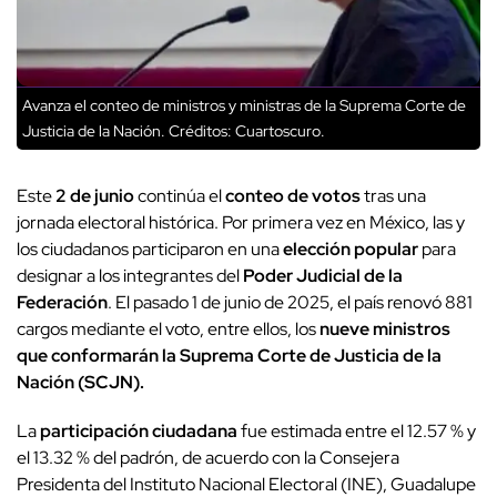
Avanza el conteo de ministros y ministras de la Suprema Corte de
Justicia de la Nación.
Créditos: Cuartoscuro.
Este
2 de junio
continúa el
conteo de votos
tras una
jornada electoral histórica. Por primera vez en México, las y
los ciudadanos participaron en una
elección popular
para
designar a los integrantes del
Poder Judicial de la
Federación
. El pasado 1 de junio de 2025, el país renovó 881
cargos mediante el voto, entre ellos, los
nueve ministros
que conformarán la Suprema Corte de Justicia de la
Nación (SCJN).
La
participación ciudadana
fue estimada entre el 12.57 % y
el 13.32 % del padrón, de acuerdo con la Consejera
Presidenta del Instituto Nacional Electoral (INE), Guadalupe