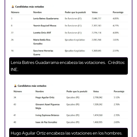
Lenia Batres Guadarrama encabeza las votaciones.
Créditos:
INE.
Hugo Aguilar Ortiz encabeza las votaciones en los hombres.