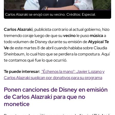
Carlos Alazraki se enojó con su vecino.
Créditos: Especial.
Carlos Alazraki
, publicista contrario al actual gobierno, hizo
tremendo coraje luego de que su
vecino
le puso
música
a
todo volumen de Disney durante su emisión de
Atypical Te
Ve
de este martes 8 de abril cuando hablaba sobre Claudia
Sheinbaum, lo cual hizo que se perdiera la compostura. Aquí
te contamos qué fue lo que ocurrió.
Te puede interesar:
"Échenos la mano": Javier Lozano y
Carlos Alazraki suplican por donativos para su programa
Ponen canciones de Disney en emisión
de Carlos Alazraki para que no
monetice