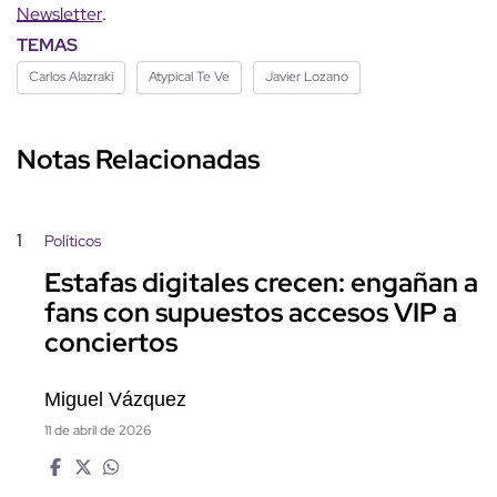
Newsletter
.
TEMAS
Carlos Alazraki
Atypical Te Ve
Javier Lozano
Notas Relacionadas
1
Políticos
Estafas digitales crecen: engañan a
fans con supuestos accesos VIP a
conciertos
Miguel Vázquez
11 de abril de 2026