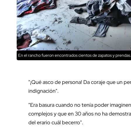
En el rancho fueron encontrados cientos de zapatos y prendas
"¡Qué asco de persona! Da coraje que un pe
indignación".
"Era basura cuando no tenía poder imaginen 
complejos y que en 30 años no ha demostrad
del erario cuál becerro".