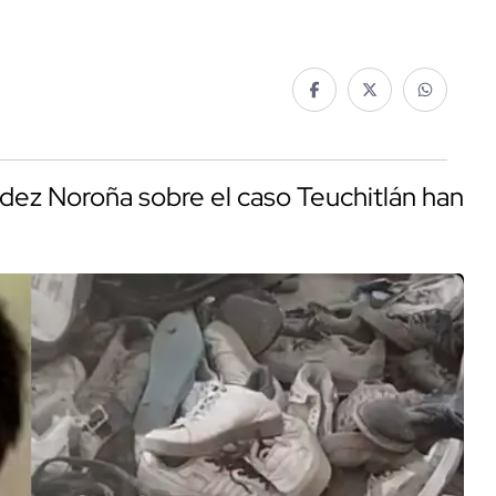
dez Noroña sobre el caso Teuchitlán han