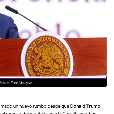
ditos: Free Malaysia.
omado un nuevo rumbo desde que
Donald Trump
el regreso del republicano a la Casa Blanca, han