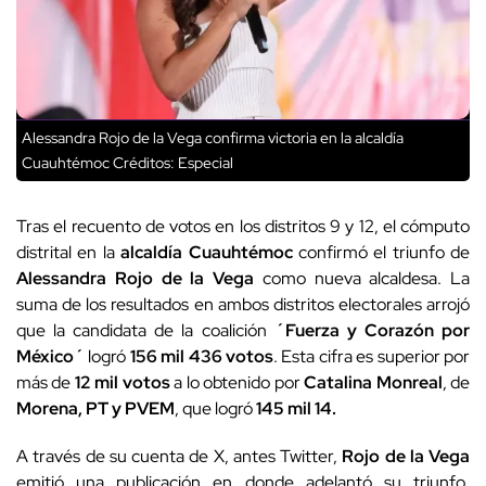
Alessandra Rojo de la Vega confirma victoria en la alcaldía
Cuauhtémoc
Créditos: Especial
Tras el recuento de votos en los distritos 9 y 12, el cómputo
distrital en la
alcaldía Cuauhtémoc
confirmó el triunfo de
Alessandra Rojo de la Vega
como nueva alcaldesa. La
suma de los resultados en ambos distritos electorales arrojó
que la candidata de la coalición
´Fuerza y Corazón por
México´
logró
156 mil 436 votos
. Esta cifra es superior por
más de
12 mil votos
a lo obtenido por
Catalina Monreal
, de
Morena, PT y PVEM
, que logró
145 mil 14.
A través de su cuenta de X, antes Twitter,
Rojo de la Vega
emitió una publicación en donde adelantó su triunfo.