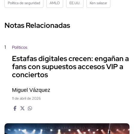
Política de seguridad
AMLO
EE.UU.
Ken salazar
Notas Relacionadas
1
Políticos
Estafas digitales crecen: engañan a
fans con supuestos accesos VIP a
conciertos
Miguel Vázquez
11 de abril de 2026