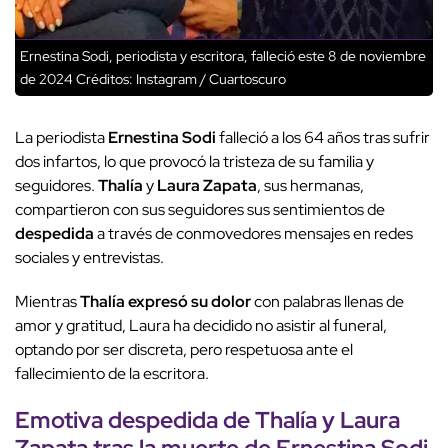
Ernestina Sodi, periodista y escritora, falleció este 8 de noviembre
de 2024
Créditos: Instagram / Cuartoscuro
La periodista
Ernestina Sodi
falleció a los 64 años tras sufrir
dos infartos, lo que provocó la tristeza de su familia y
seguidores.
Thalía
y
Laura Zapata
, sus hermanas,
compartieron con sus seguidores sus sentimientos de
despedida
a través de conmovedores mensajes en redes
sociales y entrevistas.
Mientras
Thalía expresó su dolor
con palabras llenas de
amor y gratitud, Laura ha decidido no asistir al funeral,
optando por ser discreta, pero respetuosa ante el
fallecimiento de la escritora.
Emotiva despedida de Thalía y Laura
Zapata tras la muerte de Ernestina Sodi