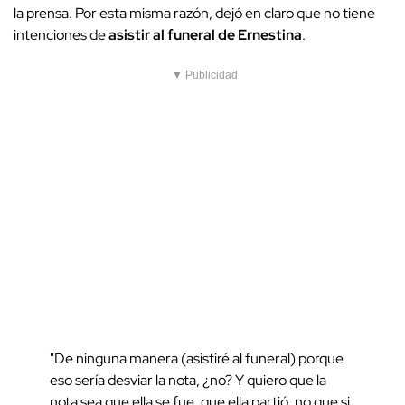
la prensa. Por esta misma razón,
dejó en claro que no tiene
intenciones de
asistir al
funeral de Ernestina
.
▼ Publicidad
"De ninguna manera (asistiré al funeral) porque
eso sería desviar la nota, ¿no? Y quiero que la
nota sea que ella se fue, que ella partió, no que si