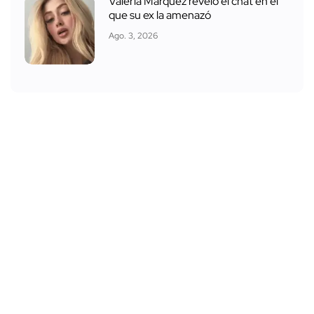
Valeria Márquez reveló el chat en el
que su ex la amenazó
Ago. 3, 2026