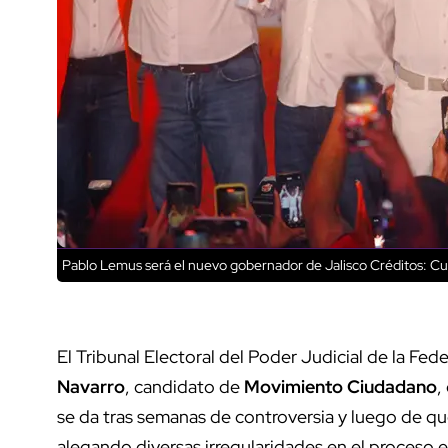
Pablo Lemus será el nuevo gobernador de Jalisco
Créditos: Cu
El Tribunal Electoral del Poder Judicial de la Fede
Navarro
, candidato de
Movimiento Ciudadano
,
se da tras semanas de controversia y luego de qu
alegando diversas irregularidades en el proceso e