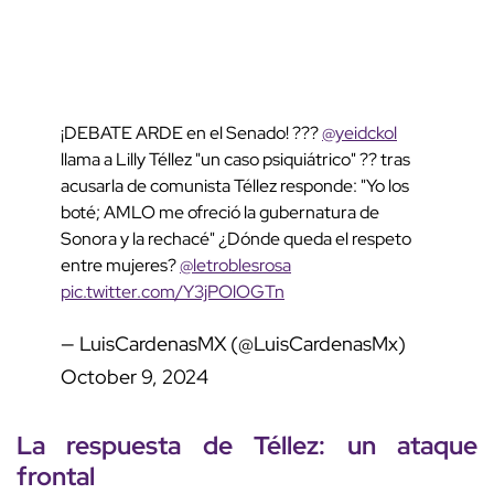
¡DEBATE ARDE en el Senado! ???
@yeidckol
llama a Lilly Téllez "un caso psiquiátrico" ?? tras
acusarla de comunista Téllez responde: "Yo los
boté; AMLO me ofreció la gubernatura de
Sonora y la rechacé" ¿Dónde queda el respeto
entre mujeres?
@letroblesrosa
pic.twitter.com/Y3jPOlOGTn
— LuisCardenasMX (@LuisCardenasMx)
October 9, 2024
La respuesta de Téllez: un ataque
frontal