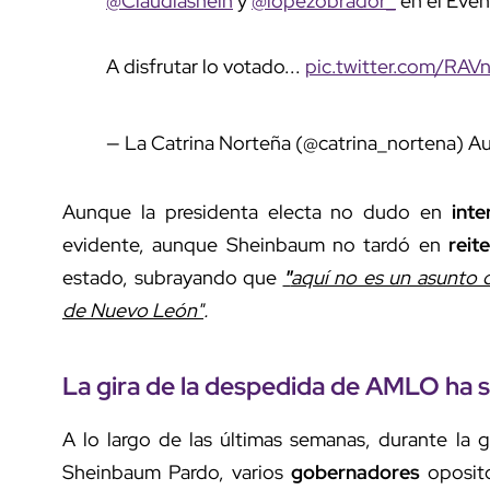
@Claudiashein
y
@lopezobrador_
en el Even
A disfrutar lo votado...
pic.twitter.com/RA
— La Catrina Norteña (@catrina_nortena)
Au
Aunque la presidenta electa no dudo en
inte
evidente, aunque Sheinbaum no tardó en
reit
estado, subrayando que
"
aquí no es un asunto d
de Nuevo León"
.
La gira de la despedida de AMLO ha s
A lo largo de las últimas semanas, durante la
Sheinbaum Pardo, varios
gobernadores
oposit