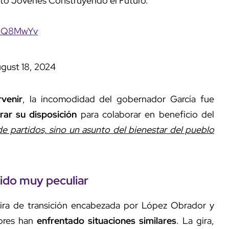
to Jóvenes Construyendo el Futuro.
VnQ8MwYv
gust 18, 2024
rvenir
, la incomodidad del gobernador García fue
erar su disposición
para colaborar en beneficio del
e partidos, sino un asunto del bienestar del pueblo
ido muy peculiar
 gira de transición encabezada por López Obrador y
ores han
enfrentado situaciones similares
. La gira,