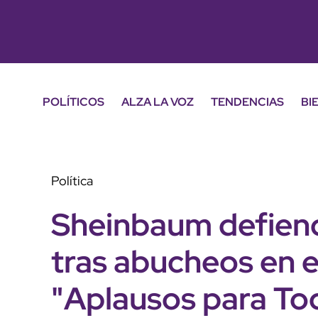
POLÍTICOS
ALZA LA VOZ
TENDENCIAS
BI
Política
Sheinbaum defiend
tras abucheos en 
"Aplausos para To