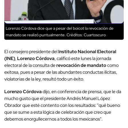
Lorenzo Córdova dice que a pesar del boicot la revocación de
mandato se realizó puntualmente.
Créditos: Cuartoscuro
El consejero presidente del
Instituto Nacional Electoral
(INE)
,
Lorenzo Córdova
, calificó este lunes la jornada
electoral de la consulta de
revocación de mandato
como
exitosa, pues a pesar de las abundantes conductas ilícitas,
violatorias de la ley, resultó todo un éxito.
Lorenzo Córdova
dijo, en conferencia de prensa, que le da
mucho gusto que el presidente Andrés Manuel López
Obrador que esté contento con los resultados:
"qué bueno
que se sume a esta lógica de celebración que creo que
debemos enorgullecernos a todos los mexicanos"
.