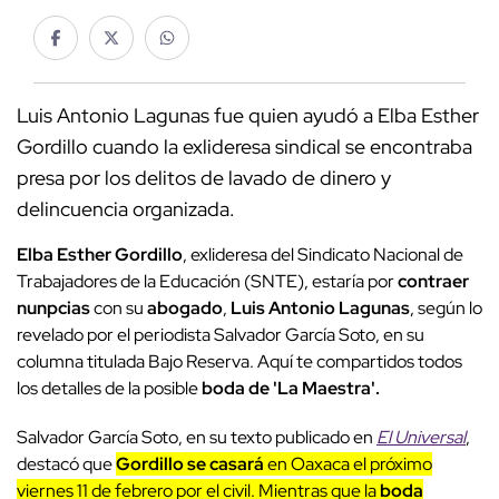
Luis Antonio Lagunas fue quien ayudó a Elba Esther
Gordillo cuando la exlideresa sindical se encontraba
presa por los delitos de lavado de dinero y
delincuencia organizada.
Elba Esther Gordillo
, exlideresa del Sindicato Nacional de
Trabajadores de la Educación (SNTE), estaría por
contraer
nunpcias
con su
abogado
,
Luis Antonio Lagunas
, según lo
revelado por el periodista Salvador García Soto, en su
columna titulada Bajo Reserva. Aquí te compartidos todos
los detalles de la posible
boda de 'La Maestra'.
Salvador García Soto, en su texto publicado en
El Universal
,
destacó que
Gordillo se casará
en Oaxaca el próximo
viernes 11 de febrero por el civil. Mientras que la
boda