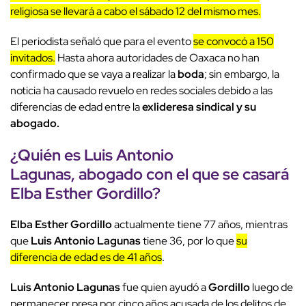
religiosa se llevará a cabo el sábado 12 del mismo mes.
El periodista señaló que para el evento
se convocó a 150
invitados.
Hasta ahora autoridades de Oaxaca no han
confirmado que se vaya a realizar la
boda
; sin embargo, la
noticia ha causado revuelo en redes sociales debido a las
diferencias de edad entre la
exlideresa sindical y su
abogado.
¿Quién es Luis Antonio
Lagunas, abogado con el que se casará
Elba Esther Gordillo?
Elba Esther Gordillo
actualmente tiene 77 años, mientras
que
Luis Antonio Lagunas
tiene 36, por lo que
su
diferencia de edad es de 41 años
.
Luis Antonio Lagunas
fue quien ayudó a
Gordillo
luego de
permanecer presa por cinco años acusada de los delitos de