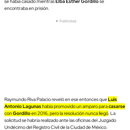
se había casado mientras
Elba Esther Gordillo
se
encontraba en prisión.
▼ Publicidad
Raymundo Riva Palacio reveló en ese entonces que
Luis
Antonio Lagunas
había promovido un amparo para
casarse
con
Gordillo
en 2016, pero la resolución nunca llegó
. La
solicitud se habría realizado ante las oficinas del Juzgado
Undécimo del Registro Civil de la Ciudad de México.