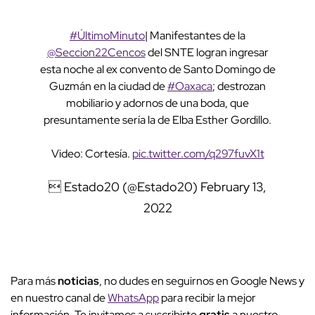
#ÚltimoMinuto
| Manifestantes de la
@Seccion22Cencos
del SNTE logran ingresar
esta noche al ex convento de Santo Domingo de
Guzmán en la ciudad de
#Oaxaca
; destrozan
mobiliario y adornos de una boda, que
presuntamente sería la de Elba Esther Gordillo.
Video: Cortesía.
pic.twitter.com/q297fuvX1t
 Estado20 (@Estado20)
February 13,
2022
Para más
noticias
, no dudes en seguirnos en Google News y
en nuestro canal de
WhatsApp
para recibir la mejor
información. Te invitamos a suscribirte
gratis
a nuestro