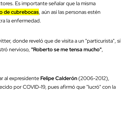
actores. Es importante señalar que la misma
so de cubrebocas
, aún así las personas estén
tra la enfermedad.
er, donde reveló que de visita a un "particurista", sí
stró nervioso,
"Roberto se me tensa mucho"
,
r al expresidente
Felipe Calderón
(2006-2012),
lecido por COVID-19, pues afirmó que "lucró" con la