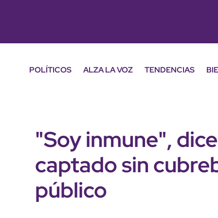
POLÍTICOS
ALZA LA VOZ
TENDENCIAS
BI
"Soy inmune", dice
captado sin cubre
público