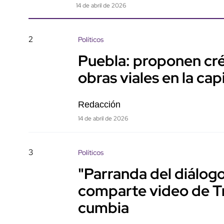
14 de abril de 2026
2
Políticos
Puebla: proponen cré
obras viales en la capi
Redacción
14 de abril de 2026
3
Políticos
"Parranda del diálog
comparte video de 
cumbia