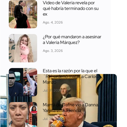
Video de Valeria revela por
qué habría terminado con su
ex
Ago. 4, 2026
¿Por qué mandaron a asesinar
a Valeria Márquez?
Ago. 3, 2026
Esta es la razón por la que el
´R1´ ordenó matar a Carlos
Manzo
Jul. 31, 2026
Mamá de Dafne vio a Danna
Yanina en audiencia
Jul. 30, 2026