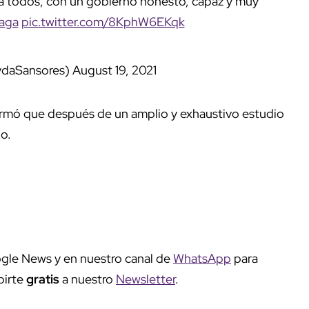
a todos, con un gobierno honesto, capaz y muy
aga
pic.twitter.com/8KphW6EKqk
ydaSansores)
August 19, 2021
firmó que después de un amplio y exhaustivo estudio
do.
gle News y en nuestro canal de
WhatsApp
para
birte
gratis
a nuestro
Newsletter
.