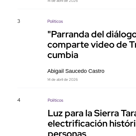
14 de abril de 2026
3
Políticos
"Parranda del diálog
comparte video de 
cumbia
Abigail Saucedo Castro
14 de abril de 2026
4
Políticos
Luz para la Sierra T
electrificación histó
personas