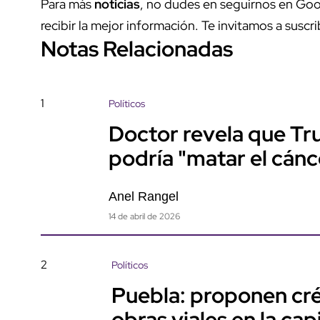
Para más
noticias
, no dudes en seguirnos en Goo
recibir la mejor información. Te invitamos a suscri
Notas Relacionadas
1
Políticos
Doctor revela que Tr
podría "matar el cánc
Anel Rangel
14 de abril de 2026
2
Políticos
Puebla: proponen cré
obras viales en la capi