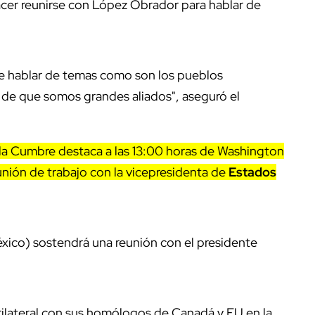
acer reunirse con López Obrador para hablar de
de hablar de temas como son los pueblos
o de que somos grandes aliados", aseguró el
la Cumbre destaca a las 13:00 horas de Washington
unión de trabajo con la vicepresidenta de
Estados
éxico) sostendrá una reunión con el presidente
trilateral con sus homólogos de Canadá y EU en la