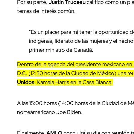
Por su parte,
Justin Trudeau
calificó como un pl
temas de interés común.
"Es un placer para mí tener la oportunidad 
indígenas, liderato de las mujeres y el hech
primer ministro de Canadá.
Dentro de la agenda del presidente mexicano en 
D.C. (12:30 horas de la Ciudad de México) una re
Unidos
, Kamala Harris en la Casa Blanca.
A las 15:00 horas (14:00 horas de la Ciudad de M
norteamericano Joe Biden.
Finalmente,
AMLO
concluirá su día con reunión 