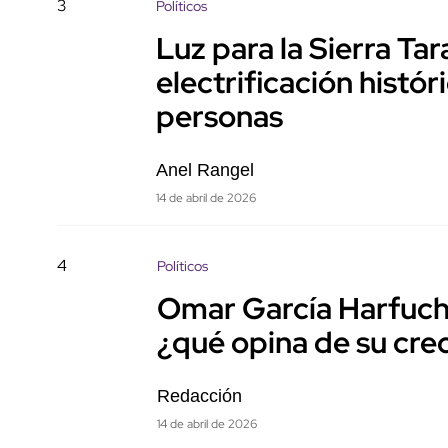
3
Políticos
Luz para la Sierra Ta
electrificación histór
personas
Anel Rangel
14 de abril de 2026
4
Políticos
Omar García Harfuch
¿qué opina de su cre
Redacción
14 de abril de 2026