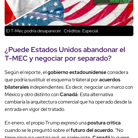
El T-Mec podría desaparecer.
Créditos: Especial.
¿Puede
Estados Unidos
abandonar el
T-MEC
y negociar por separado?
Según el reporte, el
gobierno estadounidense
considera
que podría sustituir el esquema trilateral por
acuerdos
bilaterales
independientes. Es decir, negociar un marco con
México y otro distinto con
Canadá
. Esta alternativa
cambiaría la arquitectura comercial que ha operado desde la
entrada en vigor del tratado.
En enero, el propio Trump expresó una
postura crítica
cuando se le preguntó sobre el
futuro del acuerdo
. "No
tiene ninguna ventaja real, es irrelevante.
Canadá
lo quiere.