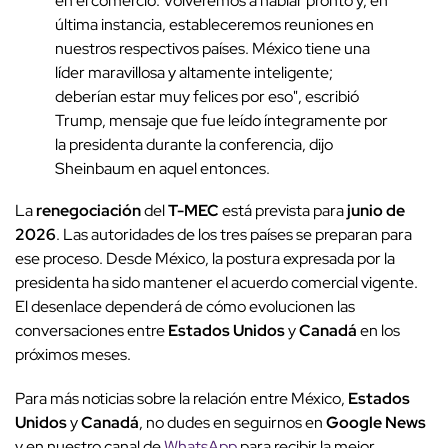
en el comercio. Volveremos a hablar pronto y, en
última instancia, estableceremos reuniones en
nuestros respectivos países. México tiene una
líder maravillosa y altamente inteligente;
deberían estar muy felices por eso", escribió
Trump, mensaje que fue leído íntegramente por
la presidenta durante la conferencia, dijo
Sheinbaum en aquel entonces.
La
renegociación
del
T-MEC
está prevista para
junio de
2026
. Las autoridades de los tres países se preparan para
ese proceso. Desde México, la postura expresada por la
presidenta ha sido mantener el acuerdo comercial vigente.
El desenlace dependerá de cómo evolucionen las
conversaciones entre
Estados Unidos
y
Canadá
en los
próximos meses.
Para más noticias sobre la relación entre México,
Estados
Unidos
y
Canadá
, no dudes en seguirnos en
Google News
y en nuestro canal de
WhatsApp
para recibir la mejor