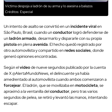
Víctima despoja a ladrón de su arma y lo asesina a balazos
Créditos: Especial
Un intento de asalto se convirtió en un
incidente viral
en
São Paulo, Brasil, cuando un
conductor
logró defenderse de
un
ladrón armado
, desarmarlo y dispararle con su propia
pistola
en plena
avenida
. El hecho quedó registrado por
otro automovilista y compartido en
redes sociales
, donde
generó opiniones encontradas.
Según el
video
de nueve segundos publicado por la cuenta
de X @AlertaMundoNews, el delincuente ya había
amedrentado al automovilista cuando ambos comenzaron a
forcejear
. El ladrón, que se movilizaba en
motocicleta
, se
aproximó a la ventanilla del
conductor
, pero tras varios
segundos de pelea, se retiró y levantó las manos, intentando
escapar.