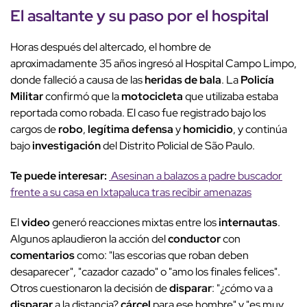
El asaltante y su paso por el
hospital
Horas después del altercado, el hombre de
aproximadamente 35 años ingresó al Hospital Campo Limpo,
donde falleció a causa de las
heridas de bala
. La
Policía
Militar
confirmó que la
motocicleta
que utilizaba estaba
reportada como robada. El caso fue registrado bajo los
cargos de
robo
,
legítima defensa
y
homicidio
, y continúa
bajo
investigación
del Distrito Policial de São Paulo.
Te puede interesar:
Asesinan a balazos a padre buscador
frente a su casa en Ixtapaluca tras recibir amenazas
El
video
generó reacciones mixtas entre los
internautas
.
Algunos aplaudieron la acción del
conductor
con
comentarios
como: "las escorias que roban deben
desaparecer", "cazador cazado" o "amo los finales felices".
Otros cuestionaron la decisión de
disparar
: "¿cómo va a
disparar
a la distancia?
cárcel
para ese hombre" y "es muy