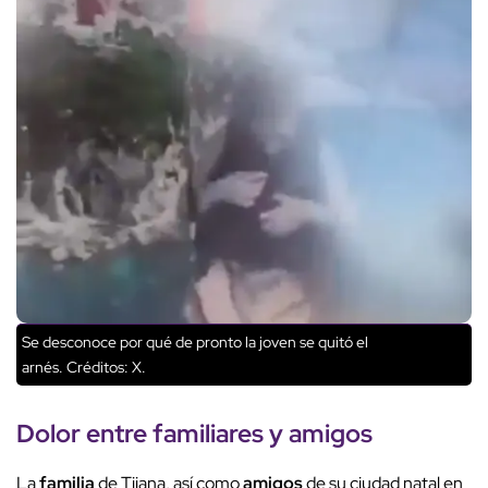
Se desconoce por qué de pronto la joven se quitó el
arnés.
Créditos: X.
Dolor entre familiares y
amigos
La
familia
de Tijana, así como
amigos
de su ciudad natal en