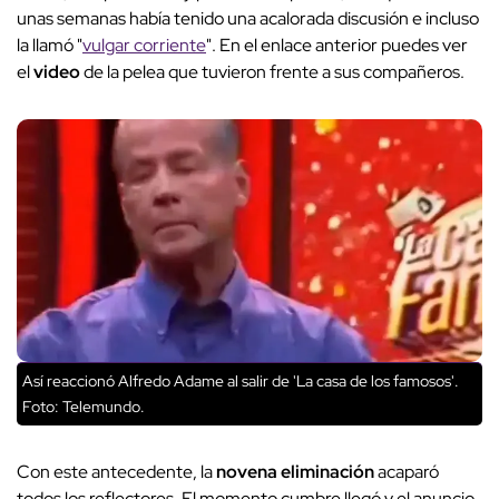
unas semanas había tenido una acalorada discusión e incluso
la llamó "
vulgar corriente
". En el enlace anterior puedes ver
el
video
de la pelea que tuvieron frente a sus compañeros.
Así reaccionó Alfredo Adame al salir de 'La casa de los famosos'.
Foto: Telemundo.
Con este antecedente, la
novena eliminación
acaparó
todos los reflectores. El momento cumbre llegó y el anuncio