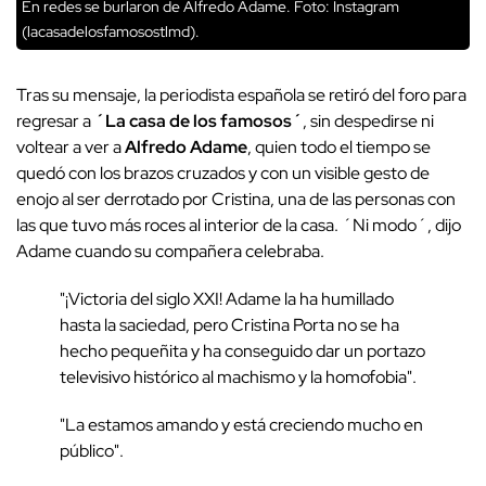
En redes se burlaron de Alfredo Adame. Foto: Instagram
(lacasadelosfamosostlmd).
Tras su mensaje, la periodista española se retiró del foro para
regresar a
´La casa de los famosos´
, sin despedirse ni
voltear a ver a
Alfredo Adame
, quien todo el tiempo se
quedó con los brazos cruzados y con un visible gesto de
enojo al ser derrotado por Cristina, una de las personas con
las que tuvo más roces al interior de la casa. ´Ni modo´, dijo
Adame cuando su compañera celebraba.
"¡Victoria del siglo XXI! Adame la ha humillado
hasta la saciedad, pero Cristina Porta no se ha
hecho pequeñita y ha conseguido dar un portazo
televisivo histórico al machismo y la homofobia".
"La estamos amando y está creciendo mucho en
público".