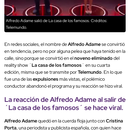
Alfredo Adame salió de La casa de los famosos.
Créditos:
Telemundo.
En redes sociales, el nombre de
Alfredo Adame
se convirtió
en tendencia, pero no por alguna pelea que haya tenido en la
calle, sino porque se convirtió en el
noveno eliminado
del
reality show ´
La casa de los famosos
´ en su cuarta
edición, misma que se transmite por
Telemundo
. En lo que
fue una de las
expulsiones
más vistas, el polémico
conductor abandonó el programa y su reacción se hizo viral.
La reacción de Alfredo Adame al salir de
´La casa de los famosos´ se hace viral.
Alfredo Adame
quedó en la cuerda floja junto con
Cristina
Porta
, una periodista y publicista española, con quien hace