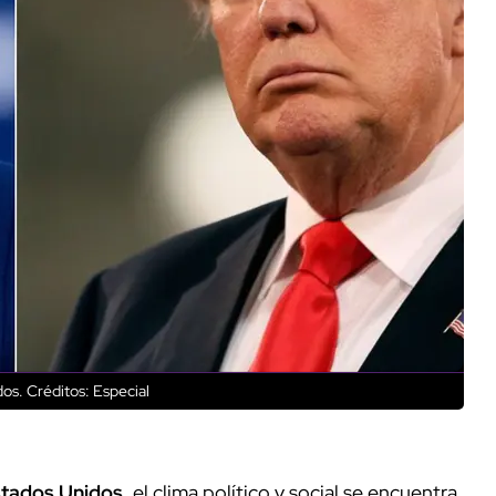
dos.
Créditos: Especial
tados Unidos
, el clima político y social se encuentra