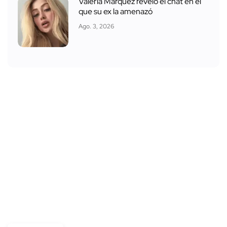
Valeria Márquez reveló el chat en el
que su ex la amenazó
Ago. 3, 2026