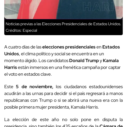
Noticias previas a las Elecciones Presidenciales de Estados Unidos.
Créditos: Especial
A cuatro días de las
elecciones
presidenciales
en
Estados
Unidos
, el clima político y social se encuentra en un
momento álgido. Los candidatos
Donald Trump
y
Kamala
Harris
están inmersos en una frenética campaña por captar
el voto en estados clave.
Este
5 de noviembre,
los ciudadanos estadounidenses
acudirán a las urnas para decidir si el país regresará a manos
republicanas con Trump o si se abrirá una nueva era con la
posible primera mujer presidenta, Kamala Harris.
La elección de este año no solo pone en disputa la
presidencia, sino también los 435 escaños de la
Cámara de