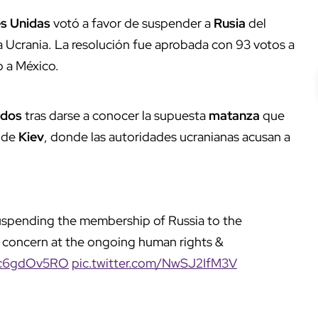
es Unidas
votó a favor de suspender a
Rusia
del
a Ucrania. La resolución fue aprobada con 93 votos a
o a México.
idos
tras darse a conocer la supuesta
matanza
que
a de
Kiev
, donde las autoridades ucranianas acusan a
suspending the membership of Russia to the
 concern at the ongoing human rights &
/8c6gdOv5RO
pic.twitter.com/NwSJ2IfM3V