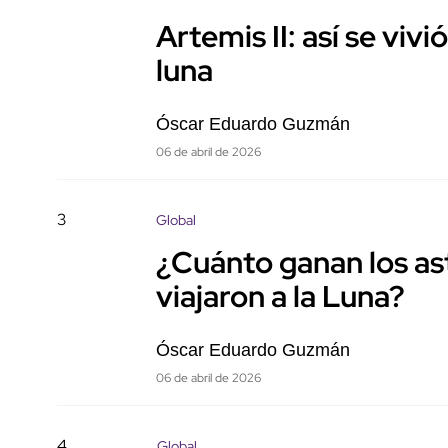
Artemis II: así se vivi
luna
Óscar Eduardo Guzmán
06 de abril de 2026
3
Global
¿Cuánto ganan los as
viajaron a la Luna?
Óscar Eduardo Guzmán
06 de abril de 2026
4
Global