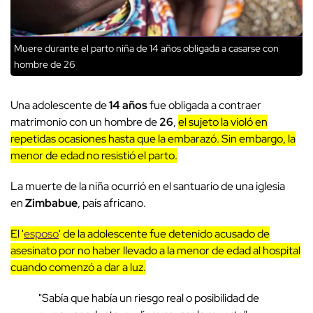
Muere durante el parto niña de 14 años obligada a casarse con
hombre de 26
Una adolescente de
14 años
fue obligada a contraer
matrimonio con un hombre de
26
,
el sujeto la violó en
repetidas ocasiones hasta que la embarazó. Sin embargo, la
menor de edad no resistió el parto.
La muerte de la niña ocurrió en el santuario de una iglesia
en
Zimbabue
, país africano.
El '
esposo
' de la adolescente fue detenido acusado de
asesinato por no haber llevado a la menor de edad al hospital
cuando comenzó a dar a luz.
"Sabía que había un riesgo real o posibilidad de