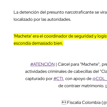
La detención del presunto narcotraficante se vi
localizado por las autoridades.
'Machete' era el coordinador de seguridad y logís
escondía demasiado bien.
#ATENCIÓN
| Cárcel para "Machete", pr
actividades criminales de cabecillas del "C
capturado por
#CTI
, con apoyo de
@COL_
de contraer matrimonio.
 Fiscalía Colombia (@