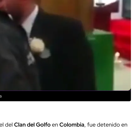
a
el del
Clan del Golfo
en
Colombia
, fue detenido en