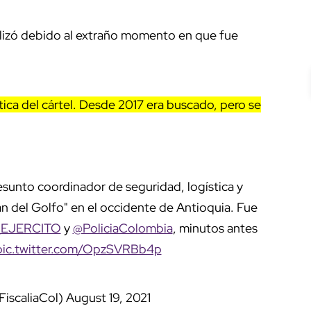
ralizó debido al extraño momento en que fue
tica del cártel. Desde 2017 era buscado, pero se
esunto coordinador de seguridad, logística y
lan del Golfo" en el occidente de Antioquia. Fue
EJERCITO
y
@PoliciaColombia
, minutos antes
pic.twitter.com/OpzSVRBb4p
FiscaliaCol)
August 19, 2021