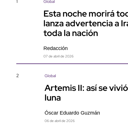
1
Global
Esta noche morirá tod
lanza advertencia a I
toda la nación
Redacción
07 de abril de 2026
2
Global
Artemis II: así se vivi
luna
Óscar Eduardo Guzmán
06 de abril de 2026