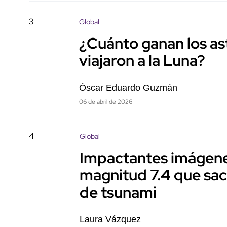
3
Global
¿Cuánto ganan los as
viajaron a la Luna?
Óscar Eduardo Guzmán
06 de abril de 2026
4
Global
Impactantes imágenes
magnitud 7.4 que sac
de tsunami
Laura Vázquez