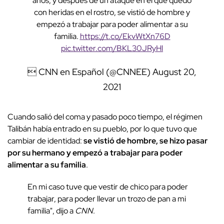
años, y después de un ataque en el que quedó
con heridas en el rostro, se vistió de hombre y
empezó a trabajar para poder alimentar a su
familia.
https://t.co/EkvWtXn76D
pic.twitter.com/BKL30JRyHl
 CNN en Español (@CNNEE)
August 20,
2021
Cuando salió del coma y pasado poco tiempo, el régimen
Talibán había entrado en su pueblo, por lo que tuvo que
cambiar de identidad:
se vistió de hombre, se hizo pasar
por su hermano y empezó a trabajar para poder
alimentar a su familia
.
En mi caso tuve que vestir de chico para poder
trabajar, para poder llevar un trozo de pan a mi
familia", dijo a
CNN
.