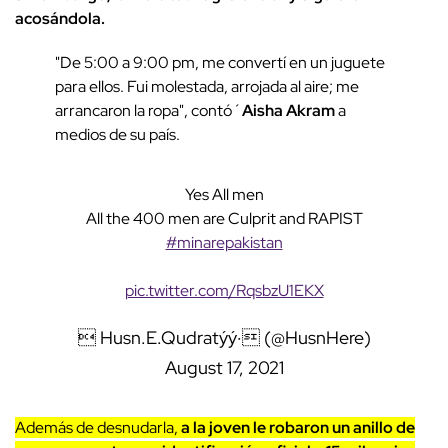
acosándola.
"De 5:00 a 9:00 pm, me convertí en un juguete
para ellos. Fui molestada, arrojada al aire; me
arrancaron la ropa", contó´
Aisha Akram
a
medios de su país.
Yes All men
All the 400 men are Culprit and RAPIST
#minarepakistan
pic.twitter.com/RqsbzU1EKX
 Husn.E.Qudratýý· (@HusnHere)
August 17, 2021
Además de desnudarla,
a la joven le robaron un anillo de