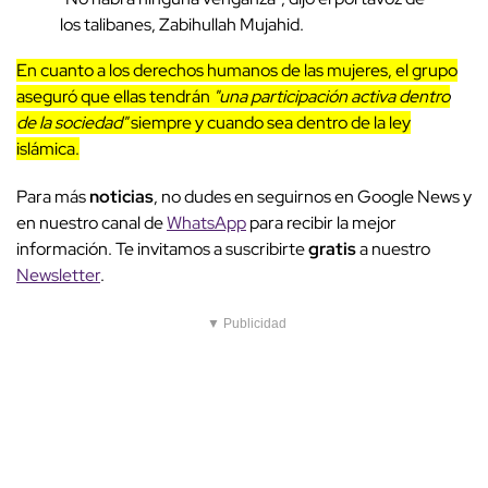
los talibanes, Zabihullah Mujahid.
En cuanto a los derechos humanos de las mujeres, el grupo
aseguró que ellas tendrán
"una participación activa dentro
de la sociedad"
siempre y cuando sea dentro de la ley
islámica.
Para más
noticias
, no dudes en seguirnos en Google News y
en nuestro canal de
WhatsApp
para recibir la mejor
información. Te invitamos a suscribirte
gratis
a nuestro
Newsletter
.
▼ Publicidad