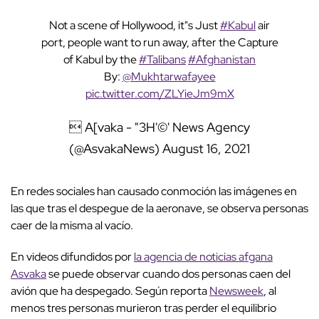
Not a scene of Hollywood, it"s Just
#Kabul
air
port, people want to run away, after the Capture
of Kabul by the
#Talibans
#Afghanistan
By:
@Mukhtarwafayee
pic.twitter.com/ZLYieJm9mX
 A[vaka - "3H'©' News Agency
(@AsvakaNews)
August 16, 2021
En redes sociales han causado conmoción las imágenes en
las que tras el despegue de la aeronave, se observa personas
caer de la misma al vacío.
En videos difundidos por
la agencia de noticias afgana
Asvaka
se puede observar cuando dos personas caen del
avión que ha despegado. Según reporta
Newsweek
, al
menos tres personas murieron tras perder el equilibrio